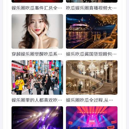
娱乐圈吃瓜事件汇总全
吃瓜娱乐圈直播视频大
文,揭秘明星幕后真相
全,吃瓜群众狂欢时刻大
盘点
穿越娱乐圈觉醒吃瓜系
娱乐吃瓜酱国货现眼包
统,觉醒吃瓜系统带你领
们,见证现眼包们的华丽
略幕后真相
蜕变
娱乐圈里的人都喜欢吃
娱乐圈吃瓜全过程,从热
瓜,揭秘明星们的吃瓜日
议到真相全程追踪
常