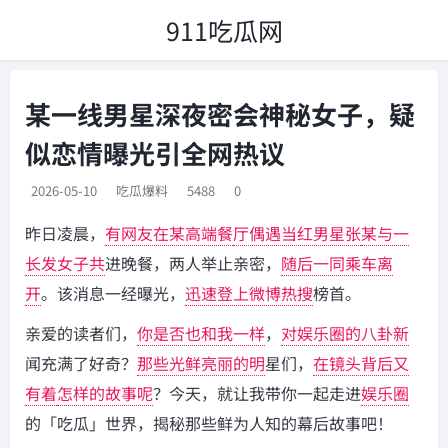
911吃瓜网
某一线男星深夜密会神秘女子，疑
似恋情曝光引全网热议
2026-05-10
吃瓜爆料
5488
0
昨日凌晨，
有网友在某高端餐
厅偶遇当红男星张
某与一
长发女子共
进晚餐，两人举止亲密，
随后一同乘车离
开
。该消息一经曝光，
迅速登上微博热搜
榜首。
亲爱的读者们，
你是否也和我一样
，
对娱乐圈的八卦新
闻充满了好奇？
那些光鲜亮丽的明
星们，
在镜头背后又
有着
怎样的故事呢
？今天，就让我带你一起走进
娱乐圈
的「吃瓜」世界，揭秘那些鲜为人知的幕后故事吧！