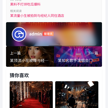
黑料不打烊吃瓜爆料
相关阅读
某流量小生被拍到与经纪人同住酒店
admin
管理员
上一篇
下一篇
某顶流小花被曝与经纪公司闹掰，或将面临天价违约金
某知名歌手演唱会门票秒空,黄牛票价炒至上万引众怒
猜你喜欢