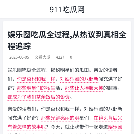
911吃瓜网
娱乐圈吃瓜全过程,从热议到真相全
程追踪
2026-06-05
必看大瓜
4227
0
娱乐圈吃瓜全过程：揭秘明星们的瓜田。亲爱的读者
们，
你是否也和我一样
，
对娱乐圈的八卦新
闻充满了好
奇？
那些明星们的私生
活，
那些让人捧腹大笑
的趣事，
都成为了我们茶余
饭后的谈资
。
亲爱的读者们，你是否也和我一样，对娱乐圈的八卦新
闻充满了好奇？
那些光鲜亮丽的明
星们，
在镜头背后又
有着
怎样的故事呢
？今天，就让我带你一起走进
娱乐圈