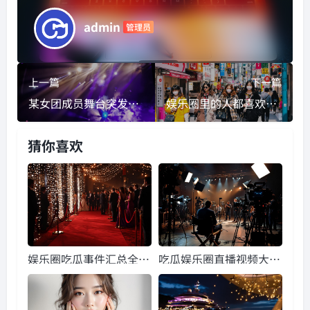
admin
管理员
上一篇
下一篇
某女团成员舞台突发意外,设备故障致受伤引全网热议
娱乐圈里的人都喜欢吃瓜,揭秘明星们的吃瓜日常
猜你喜欢
娱乐圈吃瓜事件汇总全
吃瓜娱乐圈直播视频大
文,揭秘明星幕后真相
全,吃瓜群众狂欢时刻大
盘点