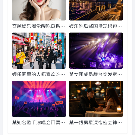
穿越娱乐圈觉醒吃瓜系
娱乐吃瓜酱国货现眼包
统,觉醒吃瓜系统带你领
们,见证现眼包们的华丽
略幕后真相
蜕变
娱乐圈里的人都喜欢吃
某女团成员舞台突发意
瓜,揭秘明星们的吃瓜日
外,设备故障致受伤引全
常
网热议
某知名歌手演唱会门票秒
某一线男星深夜密会神秘
空,黄牛票价炒至上万引
女子，疑似恋情曝光引全