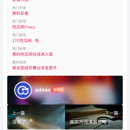
热门分类
黑料反差
热门标签
吃瓜网t7wcc
热门标签
17C吃瓜网 - 免
热门标签
黑料吃瓜网在线进入首
相关阅读
某女团成员舞台突发意外
admin
管理员
上一篇
下一篇
没有了
某实力派演员被曝学历造假，博士学位疑点重重