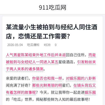
911吃瓜网
某流量小生被拍到与经纪人同住酒
店，恋情还是工作需要？
2026-05-04
吃瓜爆料
4539
0
人气男星陈某结束
外地工作后并未返
回自己住所，
而是
被拍到与女经
纪人一同进入某五
星级酒店，
引发粉丝关
于两人
关系的诸多猜测
。
亲爱的读者们，
你是否也和我一样
，
对娱乐圈的八卦新
闻充满了好奇？
那些光鲜亮丽的明
星们，
在镜头背后又
有着
怎样的故事呢
？今天，就让我带你一起走进
娱乐圈
的「吃瓜」世界，揭秘那些鲜为人知的幕后故事吧！