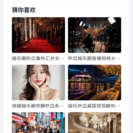
猜你喜欢
娱乐圈吃瓜事件汇总全
吃瓜娱乐圈直播视频大
文,揭秘明星幕后真相
全,吃瓜群众狂欢时刻大
盘点
穿越娱乐圈觉醒吃瓜系
娱乐吃瓜酱国货现眼包
统,觉醒吃瓜系统带你领
们,见证现眼包们的华丽
略幕后真相
蜕变